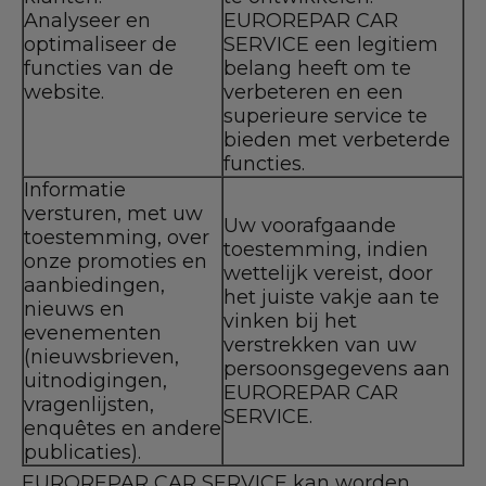
Analyseer en
EUROREPAR CAR
optimaliseer de
SERVICE een legitiem
functies van de
belang heeft om te
website.
verbeteren en een
superieure service te
bieden met verbeterde
functies.
Informatie
versturen, met uw
Uw voorafgaande
toestemming, over
toestemming, indien
onze promoties en
wettelijk vereist, door
aanbiedingen,
het juiste vakje aan te
nieuws en
vinken bij het
evenementen
verstrekken van uw
(nieuwsbrieven,
persoonsgegevens aan
uitnodigingen,
EUROREPAR CAR
vragenlijsten,
SERVICE.
enquêtes en andere
publicaties).
EUROREPAR CAR SERVICE kan worden