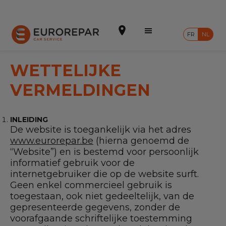
FR
NL
WETTELIJKE
VERMELDINGEN
Een afspraak maken
INLEIDING
Online offertes
De website is toegankelijk via het adres
www.eurorepar.be
(hierna genoemd de
Het merk
“Website”) en is bestemd voor persoonlijk
informatief gebruik voor de
Het netwerk vervoegen
internetgebruiker die op de website surft.
Geen enkel commercieel gebruik is
Promotie
toegestaan, ook niet gedeeltelijk, van de
gepresenteerde gegevens, zonder de
Onze diensten
voorafgaande schriftelijke toestemming