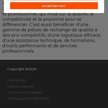
Adhérer à Eurorepar Car Service, c’est
ACCEPTER TOUT
l'opportunité de rejoindre un réseau structuré
et professionnel, qui mise sur la qualité, la
compétitivité et la proximité pour se
différencier. C’est aussi bénéficier d'une
gamme de pièces de rechange de qualité à
des prix compétitifs, d'une logistique efficace,
d'une assistance technique, de formations,
d'outils performants et de services
professionnels.
Copyright ©2026
Plan du site
Mentions légales
Conditions d'utilisation
Politique de confidentialité