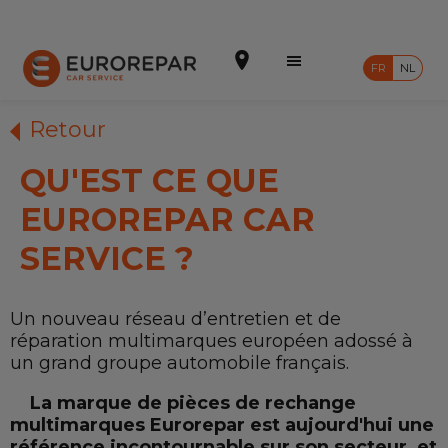
FR
NL
Retour
QU'EST CE QUE
Prendre un rendez-vous
EUROREPAR CAR
Devis en ligne
SERVICE ?
Notre enseigne
Un nouveau réseau d’entretien et de
Intégrer le réseau
réparation multimarques européen adossé à
un grand groupe automobile français.
Nos Promotions
La marque de pièces de rechange
Nos prestations
multimarques Eurorepar est aujourd'hui une
référence incontournable sur son secteur, et