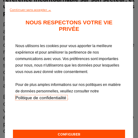
Notre gamme de pièces
une marque reconnue par les professionnels
Continuer sans accepter →
pour sa fiabilité et sa compétitivité.
Tous les garages
NOUS RESPECTONS VOTRE VIE
Profitant du savoir-faire et de l'expérience
PRIVÉE
acquis depuis plus de 10 ans par le réseau
Intégrer le réseau
Eurorepar en France, Eurorepar Car Service
devient aujourd’hui un réseau d'entretien et de
Nous utilisons les cookies pour vous apporter la meilleure
réparation multimarques à l’ambition
expérience et pour améliorer la pertinence de nos
européenne. Le réseau Eurorepar Car Service
communications avec vous. Vos préférences sont importantes
s'adresse à tous les réparateurs indépendants
pour nous, nous n'utiliserons que les données pour lesquelles
qui recherchent des solutions pour développer
vous nous avez donné votre consentement.
leur activité, fidéliser leur clientèle et
augmenter durablement leur chiffre d’affaires.
Pour de plus amples informations sur nos politiques en matière
de données personnelles, veuillez consulter notre
Eurorepar Car Service intervient dans tous les
Politique de confidentialité
.
domaines, de la révision à la réparation :
vidange, pneumatiques, freinage, suspension,
échappement, kit de distribution, recherche de
panne, toujours selon les préconisations du
constructeur.
CONFIGURER